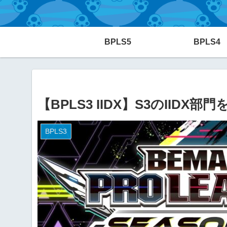
BPLS5
BPLS4
【BPLS3 IIDX】S3のIIDX部
BPLS3