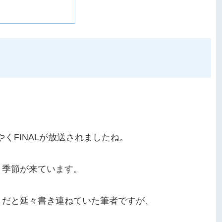
うやくFINALが放送されましたね。
。
う季節が来ています。
うだと延々書き連ねていた筆者ですが、