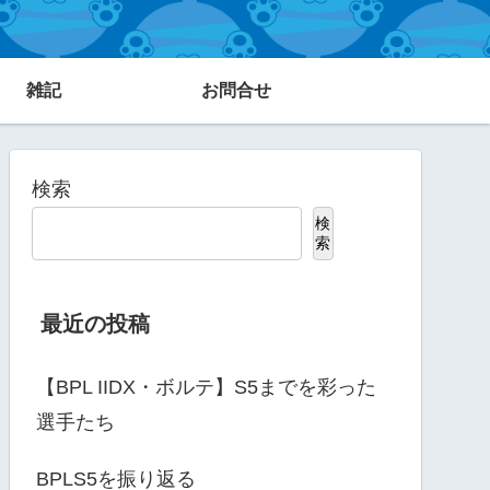
雑記
お問合せ
検索
検
索
最近の投稿
【BPL IIDX・ボルテ】S5までを彩った
選手たち
BPLS5を振り返る