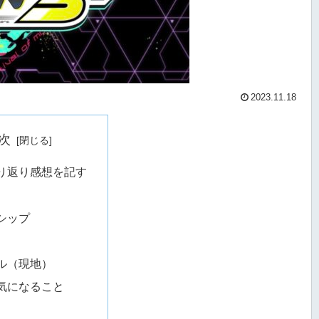
2023.11.18
次
り返り感想を記す
シップ
ル（現地）
気になること