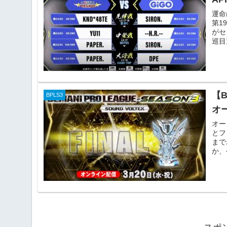
運命
第1
がセ
巡目
【
BPLS3
オ
オー
とフ
まで
か、