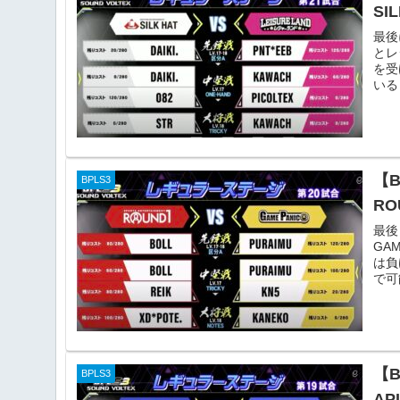
SI
最後
とレ
を受
いる
【
BPLS3
RO
最後
GA
は負
で可
【
BPLS3
AP