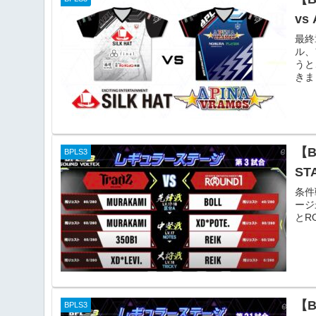
vs
最終
ル、
うと
きま
【
BPLS3
ST
条件
ージ
とRO
【
BPLS3