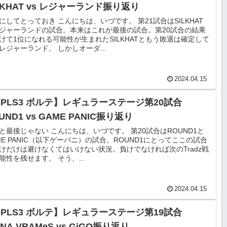
LKHAT vs レジャーランド振り返り
にしてとっておき こんにちは、いづです。 第21試合はSILKHAT
ジャーランドの試合。本来はこれが最後の試合。第20試合の結果
けて1位になれる可能性が生まれたSILKHATともう敗退は確定して
レジャーランド。 しかしオーダ...
2024.04.15
BPLS3 ボルテ】レギュラーステージ第20試合
UND1 vs GAME PANIC振り返り
と最後じゃない こんにちは、いづです。 第20試合はROUND1と
ME PANIC（以下ゲーパニ）の試合。ROUND1にとってここの試合
けだけは避けなくてはいけない状況。負けでなければ次のTradz戦
能性を残せます。 そう、...
2024.04.15
BPLS3 ボルテ】レギュラーステージ第19試合
INA VRAMeS vs GiGO振り返り