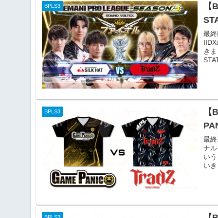
【B
BPLS3
ST
最終
II
きま
STA
【
BPLS3
PA
最終
ナル
いう
いき
【B
BPLS3