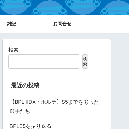
雑記
お問合せ
検索
検
索
最近の投稿
【BPL IIDX・ボルテ】S5までを彩った
選手たち
BPLS5を振り返る