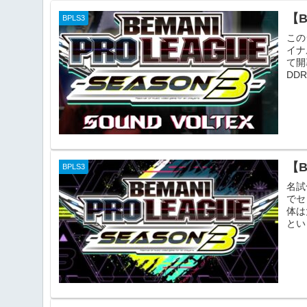
【
BPLS3
この
イナ
て開
DD
【
BPLS3
名試
でセ
体は
とい