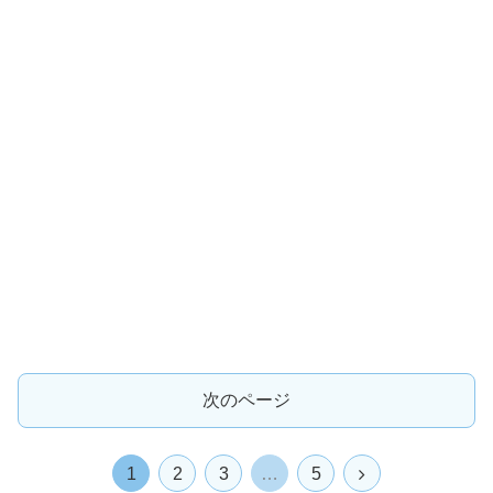
次のページ
次
1
2
3
…
5