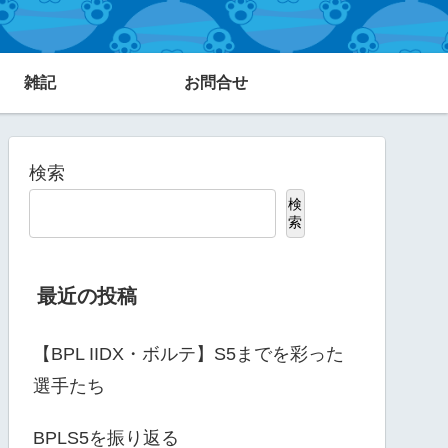
雑記
お問合せ
検索
検
索
最近の投稿
【BPL IIDX・ボルテ】S5までを彩った
選手たち
BPLS5を振り返る