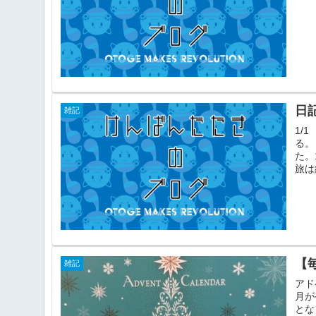
日
雑記
1/
る。
た。
旅は
【
雑記
アド
月が
とな