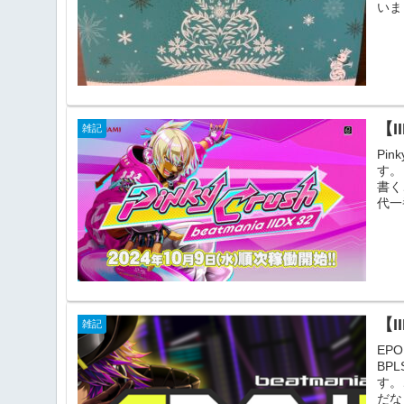
いま
【I
雑記
Pi
す。
書く
代一
【I
雑記
EP
BP
す。
だな