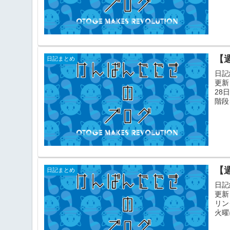
【
日記まとめ
日記
更新
28
階段
【
日記まとめ
日記
更新
リン
火曜