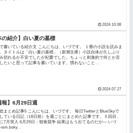
2024.10.08
本の紹介】白い夏の墓標
で書いている紹介文 こんにちは、いづです。 １冊の小説を読みま
。タイトルは「白い夏の墓標」（新潮文庫）小説自体が久しぶり
み切れるか不安でしたが杞憂でした。ちょっと刺激的で何とか言
したいと思って記事を書いています。慣れないこと...
2024.07.27
週報】6月29日週
総まとめ記事5 こんにちは、いづです。 毎日TwitterとBlueSkyで
している日記（18日前）を週ごとにまとめた記事です。５回目、
に7月突入 6月29日：朝食競争 結果はもう出てるのだが— いづ
-ism.bsky...