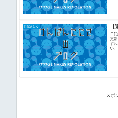
【
日記まとめ
日記
更新
すね
い」
スポ