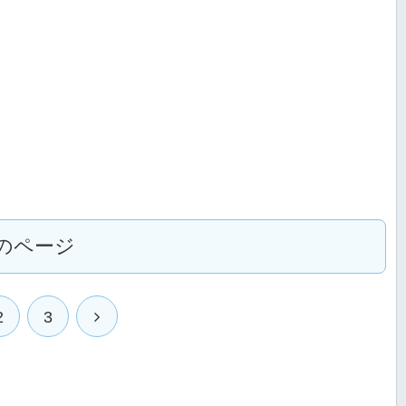
のページ
次
2
3
へ