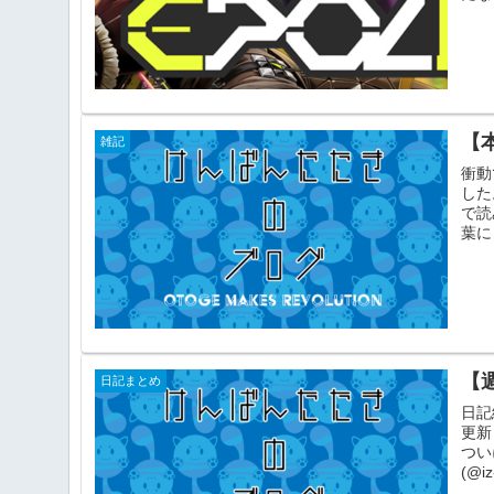
【
雑記
衝動
した
で読
葉に
【
日記まとめ
日記
更新
つい
(@iz