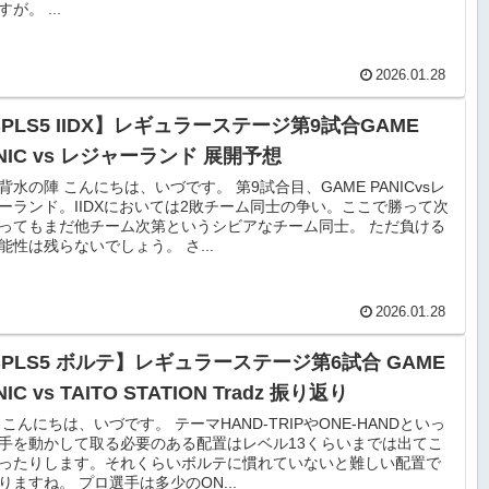
が。 ...
2026.01.28
PLS5 IIDX】レギュラーステージ第9試合GAME
NIC vs レジャーランド 展開予想
背水の陣 こんにちは、いづです。 第9試合目、GAME PANICvsレ
ーランド。IIDXにおいては2敗チーム同士の争い。ここで勝って次
ってもまだ他チーム次第というシビアなチーム同士。 ただ負ける
能性は残らないでしょう。 さ...
2026.01.28
BPLS5 ボルテ】レギュラーステージ第6試合 GAME
NIC vs TAITO STATION Tradz 振り返り
 こんにちは、いづです。 テーマHAND-TRIPやONE-HANDといっ
手を動かして取る必要のある配置はレベル13くらいまでは出てこ
ったりします。それくらいボルテに慣れていないと難しい配置で
りますね。 プロ選手は多少のON...