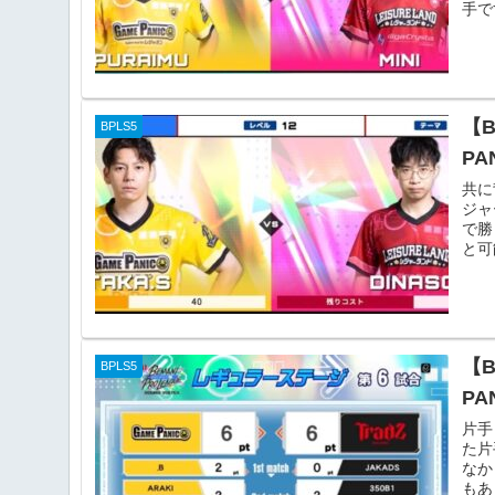
手です
【B
BPLS5
PA
共に
ジャ
で勝
と可
【
BPLS5
PA
片手
た片
なか
もあ