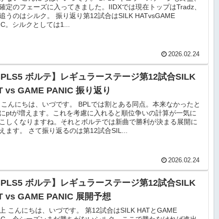
確定のフェーズに入ってきました。IIDXでは現在トップはTradz、
追うのはシルク。 振り返り第12試合はSILK HATvsGAME
NIC。シルクとしては1...
2026.02.24
BPLS5 ボルテ】レギュラーステージ第12試合SILK
T vs GAME PANIC 振り返り
 こんにちは、いづです。 BPLでは割とある同点。本来なかったと
にptが増えます。これを考慮に入れると順位争いの計算が一気に
こしくなりますね。それとボルテでは新曲で勝利が決まる展開に
えます。 さて振り返るのは第12試合SIL...
2026.02.24
BPLS5 ボルテ】レギュラーステージ第12試合SILK
T vs GAME PANIC 展開予想
上 こんにちは、いづです。 第12試合はSILK HATとGAME
NIC。今シーズンまだ勝ちがないシルク、ここで勝たなければ進出