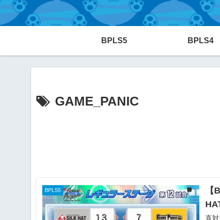
BPLS5
BPLS4
GAME_PANIC
【B
BPLS5
HA
直対