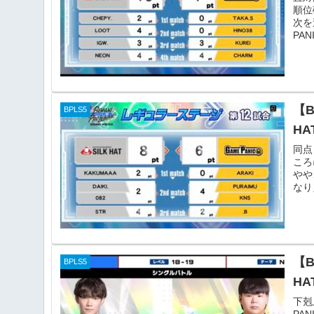
順位
次を
PA
【
BPLS5
HA
同点
ころ
やや
なり
【
BPLS5
HA
下剋
PA