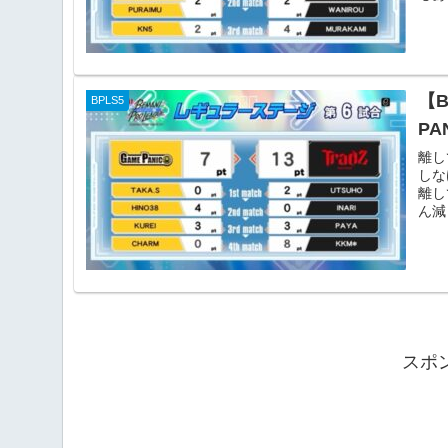
【B
BPLS5
PA
離し
しな
離し
ん減
スポ