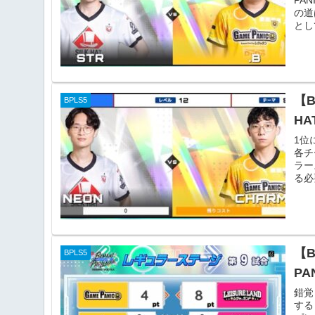
の道
とし
【B
BPLS5
HA
1位
各チ
ラー
る必
【
BPLS5
PA
錯覚
する