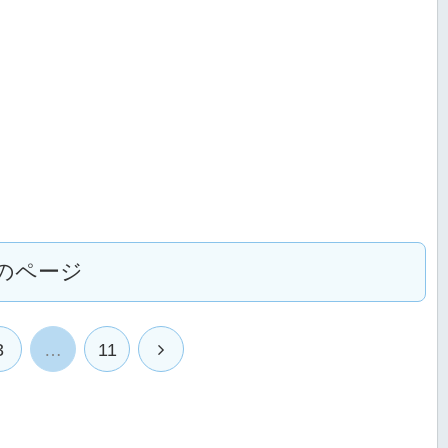
のページ
次
3
…
11
へ