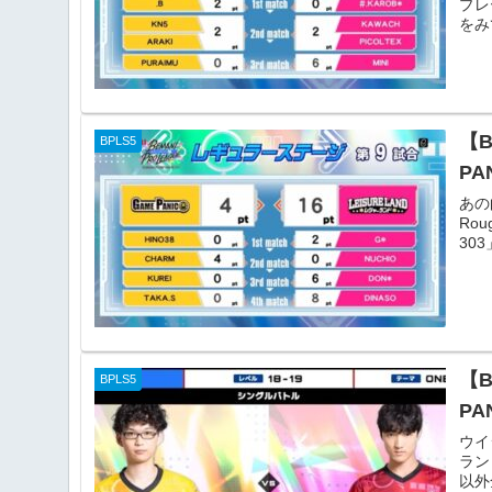
プレ
をみ
【B
BPLS5
PA
あの
Rou
303
【
BPLS5
PA
ウイ
ラン
以外