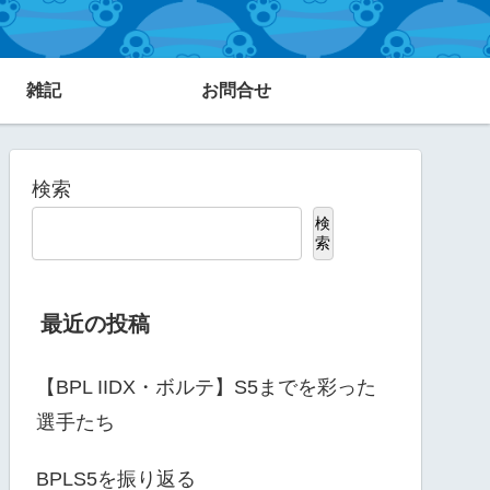
雑記
お問合せ
検索
検
索
最近の投稿
【BPL IIDX・ボルテ】S5までを彩った
選手たち
BPLS5を振り返る