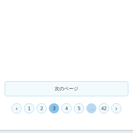
次のページ
前
次
1
2
3
4
5
…
42
へ
へ