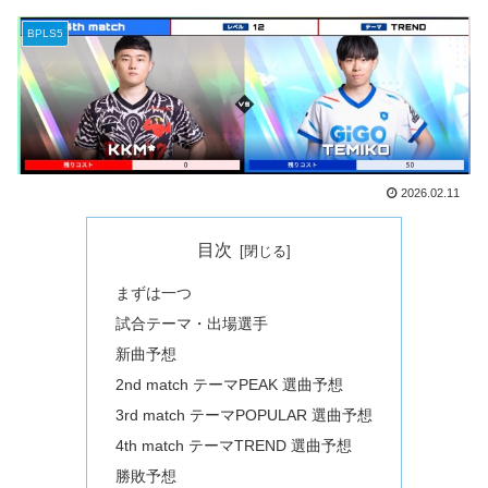
BPLS5
2026.02.11
目次
まずは一つ
試合テーマ・出場選手
新曲予想
2nd match テーマPEAK 選曲予想
3rd match テーマPOPULAR 選曲予想
4th match テーマTREND 選曲予想
勝敗予想