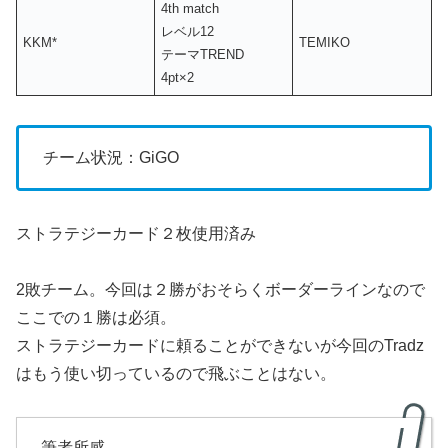
4th match
レベル12
KKM*
TEMIKO
テーマTREND
4pt×2
チーム状況：GiGO
ストラテジーカード２枚使用済み
2敗チーム。今回は２勝がおそらくボーダーラインなので
ここでの１勝は必須。
ストラテジーカードに頼ることができないが今回のTradz
はもう使い切っているので飛ぶことはない。
筆者所感