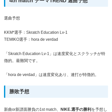
4th match テーマTREND 選曲予想
選曲予想
KKM*選手：Skratch Education Lv-1
TEMIKO選手：hora de verdad
「Skratch Education Lv-1」は速度変化とスクラッチが特
徴的。最難関です。
「hora de verdad」は速度変化あり、連打が特徴的。
勝敗予想
新曲or新譜面勝負の1st match、
NIKE.選手の勝利
を予想し