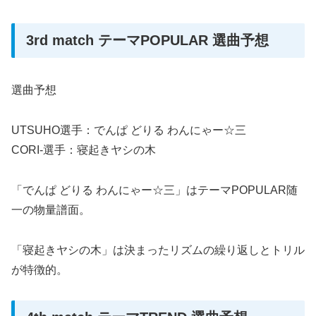
3rd match テーマPOPULAR 選曲予想
選曲予想
UTSUHO選手：でんぱ どりる わんにゃー☆三
CORI-選手：寝起きヤシの木
「でんぱ どりる わんにゃー☆三」はテーマPOPULAR随
一の物量譜面。
「寝起きヤシの木」は決まったリズムの繰り返しとトリル
が特徴的。