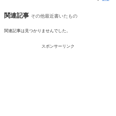
関連記事
その他最近書いたもの
関連記事は見つかりませんでした。
スポンサーリンク