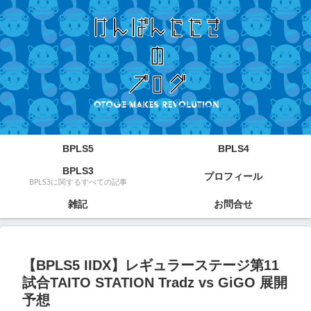
BPLS5
BPLS4
BPLS3
プロフィール
BPLS3に関するすべての記事
雑記
お問合せ
【BPLS5 IIDX】レギュラーステージ第11
試合TAITO STATION Tradz vs GiGO 展開
予想