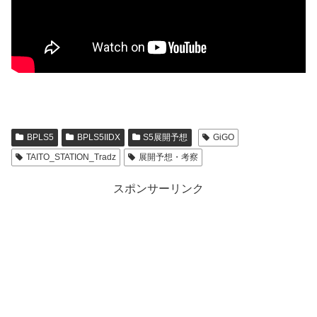
BPLS5
BPLS5IIDX
S5展開予想
GiGO
TAITO_STATION_Tradz
展開予想・考察
スポンサーリンク