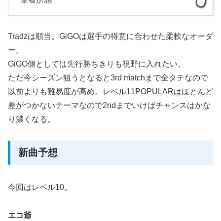
Tradzは順当。GiGOは選手の得意に合わせた柔軟なオーダ
ー。
GiGO側としては先行勝ちきりも視野に入れたい。
ただ今シーズン狙うとなると3rd matchまで全タテなので
以前よりも難易度が高め。レベル11POPULARはほとんど
差がつかないテーマなので2ndまでいけばチャンスはかな
り濃くなる。
新曲予想
今回はレベル10。
エコ爺