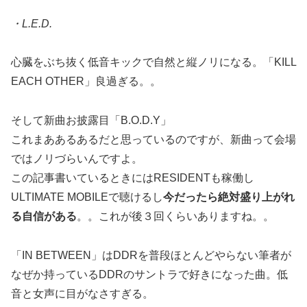
・L.E.D.
心臓をぶち抜く低音キックで自然と縦ノリになる。「KILL
EACH OTHER」良過ぎる。。
そして新曲お披露目「B.O.D.Y」
これまああるあるだと思っているのですが、新曲って会場
ではノリづらいんですよ。
この記事書いているときにはRESIDENTも稼働し
ULTIMATE MOBILEで聴けるし
今だったら絶対盛り上がれ
る自信がある
。。これが後３回くらいありますね。。
「IN BETWEEN」はDDRを普段ほとんどやらない筆者が
なぜか持っているDDRのサントラで好きになった曲。低
音と女声に目がなさすぎる。