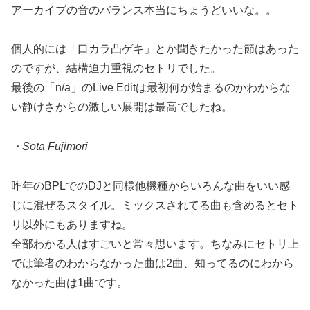
アーカイブの音のバランス本当にちょうどいいな。。
個人的には「口カラ凸ゲキ」とか聞きたかった節はあった
のですが、結構迫力重視のセトリでした。
最後の「n/a」のLive Editは最初何が始まるのかわからな
い静けさからの激しい展開は最高でしたね。
・Sota Fujimori
昨年のBPLでのDJと同様他機種からいろんな曲をいい感
じに混ぜるスタイル。ミックスされてる曲も含めるとセト
リ以外にもありますね。
全部わかる人はすごいと常々思います。ちなみにセトリ上
では筆者のわからなかった曲は2曲、知ってるのにわから
なかった曲は1曲です。