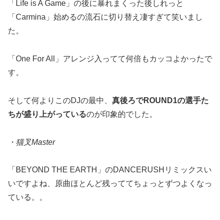
「Life is A Game」の後に暴れまくった後しれっと
「Carmina」始めるの流石に切り替え凄すぎて笑いまし
た。
「One For All」アレンジ入ってて何倍もカッコよかったで
す。
そして何よりこのDJの最中、
真後ろでROUND1の選手た
ちが盛り上がっている
のが印象的でした。
・猫叉Master
「BEYOND THE EARTH」のDANCERUSHリミックスい
いですよね、原曲ほとんど残っててちょっとずつよくなっ
ている。。