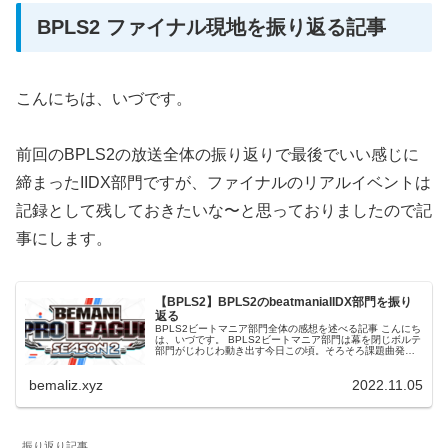
BPLS2 ファイナル現地を振り返る記事
こんにちは、いづです。
前回のBPLS2の放送全体の振り返りで最後でいい感じに
締まったIIDX部門ですが、ファイナルのリアルイベントは
記録として残しておきたいな〜と思っておりましたので記
事にします。
【BPLS2】BPLS2のbeatmaniaIIDX部門を振り
返る
BPLS2ビートマニア部門全体の感想を述べる記事 こんにち
は、いづです。 BPLS2ビートマニア部門は幕を閉じボルテ
部門がじわじわ動き出す今日この頃。そろそろ課題曲発表
とか欲しいんですけどまだですか？色々紹介したい曲ある
んですが。 ただボル...
bemaliz.xyz
2022.11.05
振り返り記事