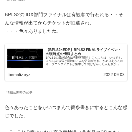
BPLS2のIIDX部門ファイナルは有観客で行われる・・そ
んな情報が出てからチケットが抽選され、
・・・色々ありましたね。
【BPLS2×EDP】BPLS2 FINALライブイベント
の現時点の情報まとめ
BPLS2の最終試合は有観客開催！ こんにちは、いづです。
BPLS2の放送と同時にこんな告知がされ、かめりあさんの
オープニングアクトが集中して聞けなかった人も多かった
のではないでしょうか。 生でこのDJが聴きたいという声が
Youtubeの...
bemaliz.xyz
2022.09.03
情報公開時の記事
色々あったことをかいつまんで箇条書きにするとこんな感
じでした。