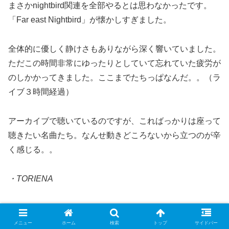
まさかnightbird関連を全部やるとは思わなかったです。
「Far east Nightbird」が懐かしすぎました。
全体的に優しく静けさもありながら深く響いていました。
ただこの時間非常にゆったりとしていて忘れていた疲労が
のしかかってきました。ここまでたちっぱなんだ。。（ラ
イブ３時間経過）
アーカイブで聴いているのですが、こればっかりは座って
聴きたい名曲たち。なんせ動きどころないから立つのが辛
く感じる。。
・TORIENA
「CUE CUE RESCUE」：今だったら・・とはいえこの
曲はBPLの放送で聴いていたのである程度はわかってまし
メニュー
ホーム
検索
トップ
サイドバー