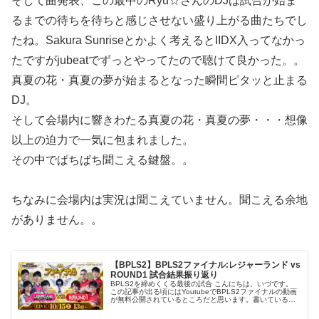
そして曲発表、この最中のRyu☆さんのDJは試合が始ま
るまでの待ちを待ちと感じさせない盛り上がる曲たちでし
たね。Sakura Sunriseとかよく考えるとIIDX入ってなかっ
たですがjubeatでずっとやってたので聴けて良かった。。
真夏の花・真夏の夢が始まるとなった瞬間ピタッと止まる
DJ。
そして会場内に響きわたる真夏の花・真夏の夢・・・想像
以上の迫力で一気に包まれました。
その中でぱちぱち聞こえる鍵盤。。
ちなみに会場内は実況は聞こえていません。聞こえる余地
がありません。。
【BPLS2】BPLS2ファイナル:レジャーランド vs
ROUND1 試合結果振り返り
BPLS2を締めくくる最後の試合 こんにちは、いづです。
この記事が出る頃にはYoutubeでBPLS2ファイナルの動画
が無料公開されているところだと思います。書いているの
はファイナルが終了した後です。結果は公式もネタバレし
ていましたがRO...